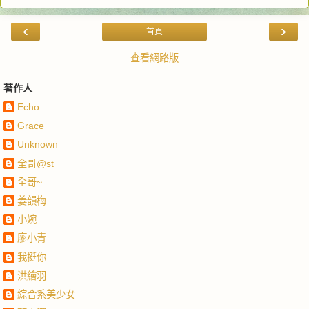
‹
›
首頁
查看網路版
著作人
Echo
Grace
Unknown
全哥@st
全哥~
姜韻梅
小婉
廖小青
我挺你
洪繪羽
綜合系美少女