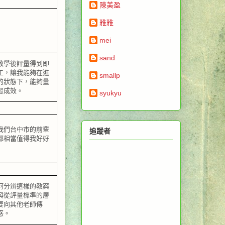
陳美盈
雅雅
mei
sand
教學後評量得到即
工，讓我能夠在進
smallp
的狀態下，能夠量
習成效。
syukyu
我們台中市的前輩
追蹤者
都相當值得我好好
何分辨這樣的教案
與從評量標準的層
要向其他老師傳
惑。