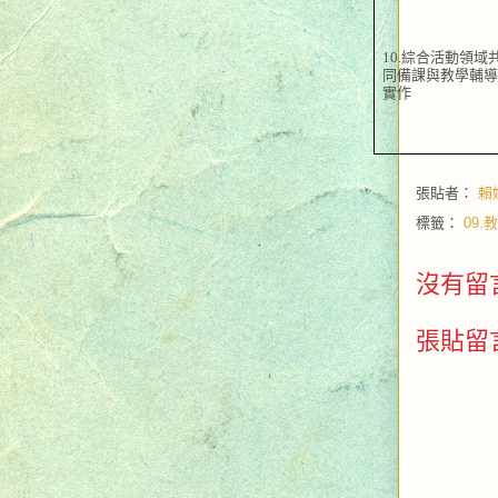
10.
綜合活動領域
同備課與教學輔
實作
張貼者：
賴
標籤：
09
沒有留
張貼留