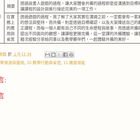
透過說書人遊戲的過程，讓大家體會共備的過程即是從溝通到目標
摘要
讓課程的設計與進行接近完美的一項工作。
共
在實
透過遊戲的過程，我了解了大家其實在溝通之前，一定都會有一套
導
務上
的想法與堅持，而共備，則是透過目標確認，以及大家陳述自己的
的應
正課程，而每一個人都有自己不同的生命歷程與故事，而透過共備
用與
提出不同面向的觀想，讓課程更臻完備，這一堂課的共備體驗，讓
省思
藉次經驗分享給同事以及教學夥伴們，一起體驗共備的美好。
婉甄
於
上午11:34
.教學資源與運用
,
10.教學行動與省思
,
11.團員增能
言:
言