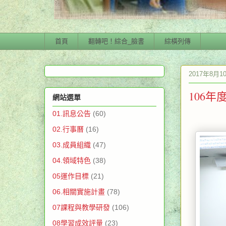
首頁
翻轉吧！綜合_臉書
綜橫列傳
2017年8月
106年
網站選單
01.訊息公告
(60)
02.行事曆
(16)
03.成員組織
(47)
04.領域特色
(38)
05運作目標
(21)
06.相關實施計畫
(78)
07課程與教學研發
(106)
08學習成效評量
(23)