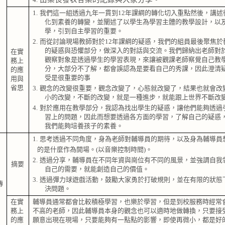
1.
我們這一組透過九年一貫到
12
年課綱的轉化切入重點然後，講述
化到素養的轉變，並闡述了以學生為學習主體的教學設計，以
學，引到自主學習的重要。
與
2.
而從討論現場教師對於
12
年課綱的疑惑，我們的組員最後聚焦於
的疑惑與恐懼部分，做深入的對話與交流。我們歸納出老師對
在實
觀察對象是透過學生的學習表現，來讓被觀課老師察覺自己教
務上
分，大部分不了解，都會誤認為是要看自己的秀課，因此澄清
的應
受是很重要的事
用與
省思
3.
觀念的改變很重要，觀念改變了，心態就改變了，結果也就會改
小的改變，不斷的改變，就是一種進步，就能跟上世界不斷改
4.
對於應用在教學部分，我認為找出學生的疑惑，讓他們能夠透過
習上的問題，因此而想要透過各方面的學習，了解自己的疑惑
我們能夠培養孩子的素養。
1.
思考透過不同角度，身為老師對輔導員的期待，以及身為輔導員
的是什麼作為開場。
(
以音樂控制時間
)
。
2.
透過分享，輔導員在不同年資與崗位有不同的風景，並強調自我
摘要
自己的需要，就能創造自己的價值。
3.
透過彈力球遊戲活動，鼓勵大家勇於打破規則，並在有限的狀態
傳
決問題。
在實
輔導員通常都會比較積極學習，也樂於學習，但是到校服務時經常
務上
不高的老師，因此輔導員本身的觀念也可以適時地做轉換，只要接
的應
願意出現在現場，只要能夠有一點點的影響，即使再微小，都是好