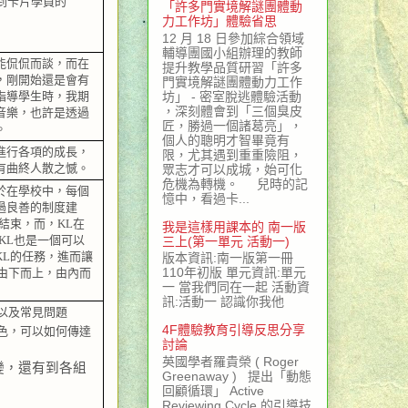
到卡片學員的
「許多門實境解謎團體動
力工作坊」體驗省思
12 月 18 日參加綜合領域
輔導團國小組辦理的教師
能侃侃而談，而在
提升教學品質研習「許多
，剛開始還是會有
門實境解謎團體動力工作
坊」 - 密室脫逃體驗活動
指導學生時，我期
，深刻體會到「三個臭皮
音樂，也許是透過
匠，勝過一個諸葛亮」，
。
個人的聰明才智畢竟有
進行各項的成長，
限，尤其遇到重重險阻，
有曲終人散之憾。
眾志才可以成城，始可化
危機為轉機。 兒時的記
於在學校中，每個
憶中，看過卡...
過良善的制度建
結束，而，
KL
在
我是這樣用課本的 南一版
KL
也是一個可以
三上(第一單元 活動一)
KL
的任務，進而讓
版本資訊:南一版第一冊
110年初版 單元資訊:單元
由下而上，由內而
一 當我們同在一起 活動資
訊:活動一 認識你我他
以及常見問題
4F體驗教育引導反思分享
色，可以如何傳達
討論
英國學者羅貴榮 ( Roger
變，還有到各組
Greenaway ) 提出「動態
回顧循環」 Active
Reviewing Cycle 的引導技