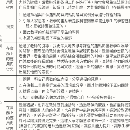
用與
力球的遊戲，讓我聯想到各項工作在進行時，時常會發生無法預測
省思
自我能夠自我領導，知道自己想要什麼，才能夠創造自己在輔導團
1.
透過課程與四個起點的與終點討論與實例分享進行課程討論
2.
引導大家思考，教學的重點若是教科書則無法關注學生的學習歷
程才是老師應該注意的。
摘要
3.
因此教學的起點影響了學生的學習
入
4.
老師的視野影響了學生的視野
的
網
透過了老師的引導，我更深入地去思考課程的起點影響教學以及學
在實
的關聯，而專業的教師會慎重地選擇課程與教材，透過老師宏觀的
務上
看世界，看生活的周遭，透過綜合活動課程的引領，讓學生透過各
的應
們體驗後的各種感觸，並透過
4F
思考方式的引導，具體化他們的感
用與
夠有任何問題解決的可能與實踐，透過不斷的體驗、省思、實踐的
省思
出屬於他們的素養。
1.
選擇一科自己喜歡的生命樹，分享選樹的感覺。
2.
在海報上畫書樹群生長的環境並分享，而其他組別給予正向回饋
摘要
3.
透過回饋，再次重新詮釋，更精進。
4.
扣回到觀課的的觀念改觀
(
老師擔心自己不完美被察覺
)
。
心
透過觀課，也許在教師感到挫折時，透過夥伴的觀課，也許能夠找
在實
亮點，而觀別人的的老師，也在過程中能夠有所學習，這對於教師
務上
助益的，但首先是鬆動老師的誤解，讓老師從被觀課就要表現到完
的應
課可以讓我變得更完美，這樣大家才願意踏出第一步，才能夠讓老
用與
[
自發性
]
的和別的老師透過觀課
[
互動
]
，讓彼此能力提升，讓學生學
省思