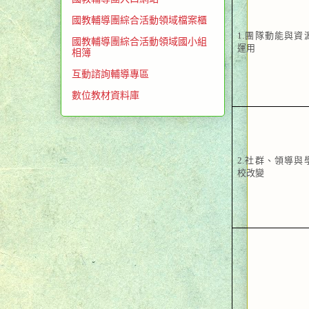
國教輔導團綜合活動領域檔案櫃
1.
團隊動能與資
國教輔導團綜合活動領域國小組
運用
相簿
互動諮詢輔導專區
數位教材資料庫
2.
社群、領導與
校改變