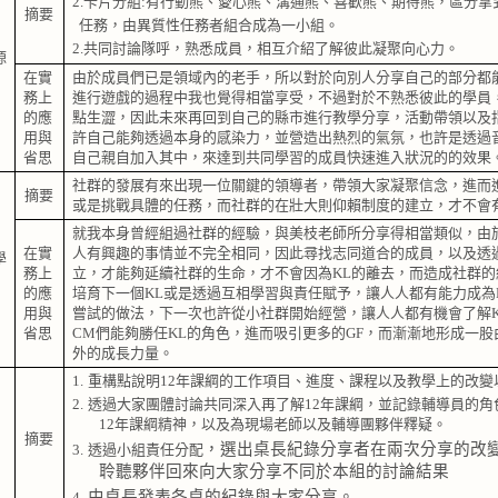
2.
卡片分組
:
有行動熊、愛心熊、溝通熊、喜歡熊、期待熊，區分拿
摘要
任務，由異質性任務者組合成為一小組。
2.
共同討論隊呼，熟悉成員，相互介紹了解彼此凝聚向心力。
源
在實
由於成員們已是領域內的老手，所以對於向別人分享自己的部分都
務上
進行遊戲的過程中我也覺得相當享受，不過對於不熟悉彼此的學員
的應
點生澀，因此未來再回到自己的縣市進行教學分享，活動帶領以及
用與
許自己能夠透過本身的感染力，並營造出熱烈的氣氛，也許是透過
省思
自己親自加入其中，來達到共同學習的成員快速進入狀況的的效果
社群的發展有來出現一位關鍵的領導者，帶領大家凝聚信念，進而
摘要
或是挑戰具體的任務，而社群的在壯大則仰賴制度的建立，才不會
就我本身曾經組過社群的經驗，與美枝老師所分享得相當類似，由
在實
人有興趣的事情並不完全相同，因此尋找志同道合的成員，以及透
學
務上
立，才能夠延續社群的生命，才不會因為
KL
的離去，而造成社群的
的應
培育下一個
KL
或是透過互相學習與責任賦予，讓人人都有能力成為
用與
嘗試的做法，下一次也許從小社群開始經營，讓人人都有機會了解
省思
CM
們能夠勝任
KL
的角色，進而吸引更多的
GF
，而漸漸地形成一股
外的成長力量。
1.
重構點說明
12
年課綱的工作項目、進度、課程以及教學上的改變
2.
透過大家團體討論共同深入再了解
12
年課綱，並記錄輔導員的角
12
年課綱精神，以及為現場老師以及輔導團夥伴釋疑。
摘要
，選出桌長紀錄分享者在兩次分享的改
3.
透過小組責任分配
聆聽夥伴回來向大家分享不同於本組的討論結果
由桌長發表各桌的紀錄與大家分享。
4.