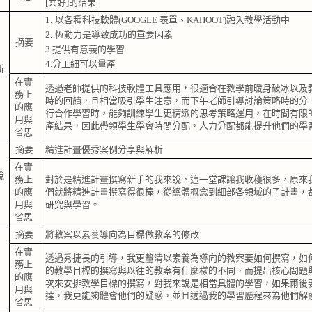
[
共好
]
的結果
1.
以各種科技軟體
(GOOGLE
表單、
KAHOOT)
融入教學活動中
2.
恆動力是導致成功的重要因素
摘要
3.
提供有意義的學習
4.
分工細可以量產
新
在實
透過老師提供的科技軟體工具應用，很適合在教學前暖身破冰以及
務上
時的回饋，且相當吸引學生注意，而下午老師引導討論策略時的分
的應
行合作學習時，能夠訓練學生更精緻的思考策略運用，在時間有限
用與
產結果，因此帶領學生學會時間分配，人力分配都能提升他們的學
省思
摘要
精進計畫優秀案例分享與解析
在實
說
務上
對於是精進計畫撰寫新手的我來說，這一堂課讓我收穫很多，原來
的應
們就將精進計畫撰寫得很棒，從總體概念到細部各領域的子計畫，
用與
研究與學習。
省思
摘要
將教案以素養導向為目標做教案的修改
在實
透過秀捷長的引導，我更釐清以素養為導向的教案要如何撰寫，如
務上
的教學目標的撰寫與以往的教案有什麼樣的不同，而提出核心問題
的應
次來安排教學目標的撰寫，對我來說是相當具體的學習，如果爾後
用與
達，我更能夠體會他們的疑惑，並且透過我的學習歷程來為他們解
省思