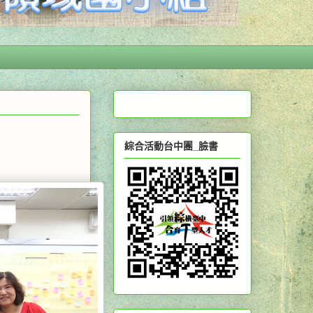
綜合活動台中團_臉書