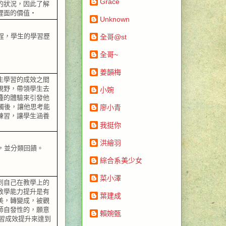
Grace
的狀況，因此了解
裡面的價值‧
Unknown
程，學生的學習歷
全哥@st
全哥~
姜韻梅
生學習的成效之間
視野，帶領學生去
小婉
種的體驗來引發他
觸後，讓他思考能
廖小青
練習，讓學生涵養
我挺你
洪繪羽
，並分類回饋。
綜合系美少女
菜小澤
到自己在教學上的
教學能力提升是有
葉建成
美，轉變成，被觀
師自發性的，願意
賴婉甄
習成效提升來達到