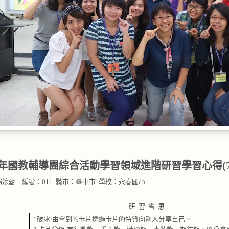
(
年國教輔導團綜合活動學習領域進階研習學習心得
賴婉甄
編號：
011
縣市：
臺中市
學校：
永春國小
研
習
省
思
1
破冰
:
由拿到的卡片透過卡片的特質向別人分享自己。