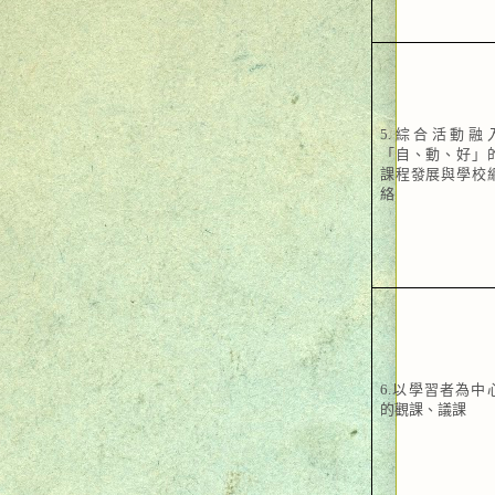
5.
綜合活動融
「自、動、好」
課程發展與學校
絡
6.
以學習者為中
的觀課、議課