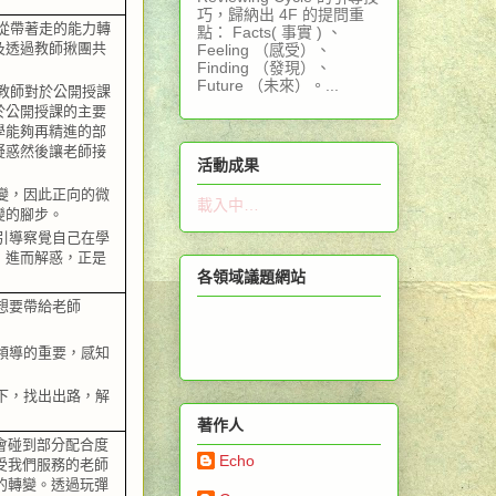
巧，歸納出 4F 的提問重
從帶著走的能力轉
點： Facts( 事實 ) 、
及透過教師揪團共
Feeling （感受）、
Finding （發現）、
Future （未來）。...
教師對於公開授課
於公開授課的主要
學能夠再精進的部
疑惑然後讓老師接
活動成果
變，因此正向的微
載入中…
變的腳步。
引導察覺自己在學
，進而解惑，正是
各領域議題網站
想要帶給老師
領導的重要，感知
下，找出出路，解
著作人
會碰到部分配合度
Echo
受我們服務的老師
的轉變。透過玩彈