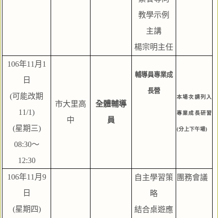
教學示例
主講
楊宗明主任
106年11月1
輔導員專業成
日
長營
(可能改期
本場次請列入
市大里高
全體輔導
11/1)
專業成長研習
中
員
(星期三)
(分上下午場)
08:30～
12:30
106年11月9
自主學習策
團務會議
日
略
(星期四)
結合桌遊應