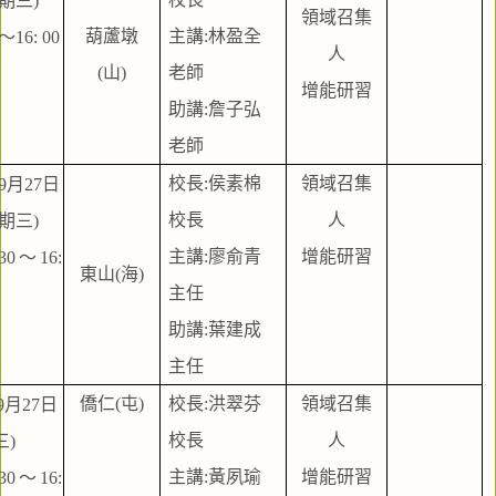
星期三)
領域召集
葫蘆墩
主講:林盈全
～16: 00
人
(山)
老師
增能研習
助講:詹子弘
老師
校長:侯素棉
領域召集
年9月27日
校長
人
星期三)
主講:廖俞青
增能研習
30～16: 
東山(海)
主任
助講:葉建成
主任
僑仁(屯)
校長:洪翠芬
領域召集
9月27日
校長
人
三)
主講:黃夙瑜
增能研習
30～16: 