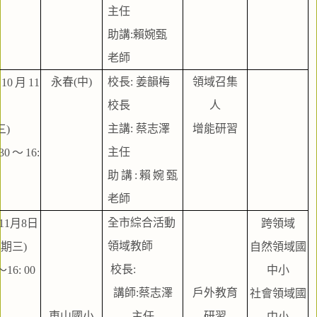
主任
助講:賴婉甄
老師
永春(中)
校長: 姜韻梅
領域召集
年10月11
校長
人
主講: 蔡志澤
增能研習
三)
主任
30～16: 
助講:賴婉甄
老師
全市綜合活動
年11月8日
跨領域
領域教師
 (星期三)
自然領域國
 校長:
～16: 00
中小
講師:蔡志澤
戶外教育
社會領域國
東山國小
主任
研習
中小