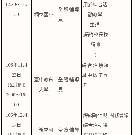
12:30～16: 
用於綜合活
全體輔導
30
桐林國小
動教學
員
主講:
(韻梅校長找
講師
)
106年11月
綜合活動領
23日
域中區工作
臺中教育
全體輔導
(星期四)
坊
大學
員
9: 00～16: 
00
106年12月
課綱轉化與
團務會議
14日
綜合活動課
    新成國
全體輔導
(星期四)