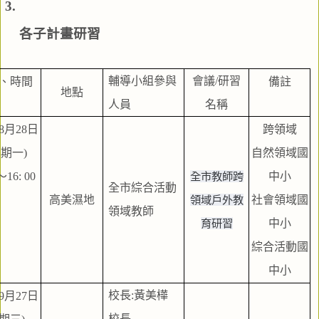
各子計畫研習
輔導小組參與
會議/研習
、時間
備註
地點
人員
名稱
年8月28日
跨領域
 (星期一)
自然領域國
～16: 00
全市教師跨
中小
全市綜合活動
高美濕地
領域戶外教
社會領域國
領域教師
育研習
中小
綜合活動國
中小
校長:黃美樺
年9月27日
校長