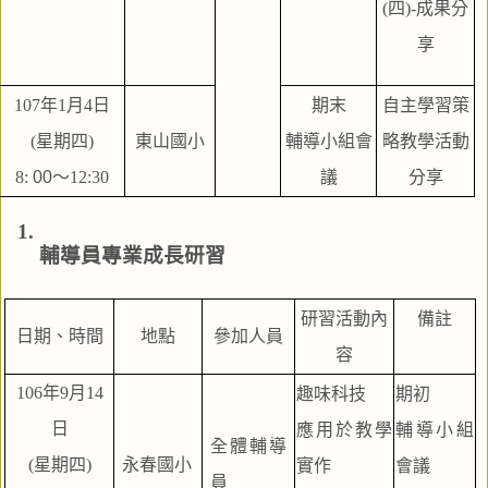
(四)-成果分
享
107年1月4日
期末
自主學習策
(星期四)
東山國小
輔導小組會
略教學活動
8:
 00
～12:30
議
分享
輔導員專業成長研習
研習活動內
備註
日期、時間
地點
參加人員
容
106年9月14
趣味科技
期初
日
應用於教學
輔導小組
全體輔導
(星期四)
永春國小
實作
會議
員