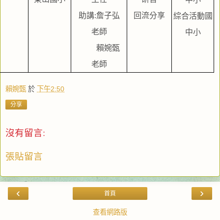
助講:詹子弘
回流分享
綜合活動國
老師
中小
         賴婉甄
老師
賴婉甄
於
下午2:50
分享
沒有留言:
張貼留言
‹
›
首頁
查看網路版