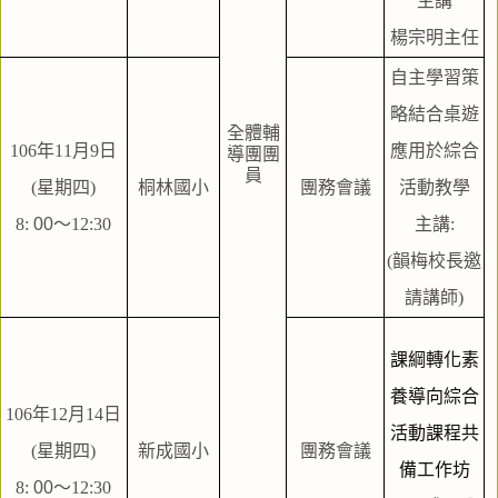
主講
楊宗明主任
自主學習策
略結合桌遊
全體輔
106年11月9日
應用於綜合
導團團
員
(星期四)
桐林國小
團務會議
活動教學
8:
 00
～12:30
主講:
(韻梅校長邀
請講師)
課綱轉化素
養導向綜合
106年12月14日
活動課程共
(星期四)
新成國小
團務會議
備工作坊
8:
 00
～12:30