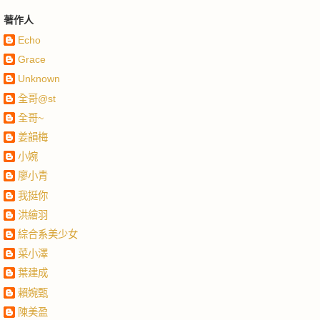
著作人
Echo
Grace
Unknown
全哥@st
全哥~
姜韻梅
小婉
廖小青
我挺你
洪繪羽
綜合系美少女
菜小澤
葉建成
賴婉甄
陳美盈