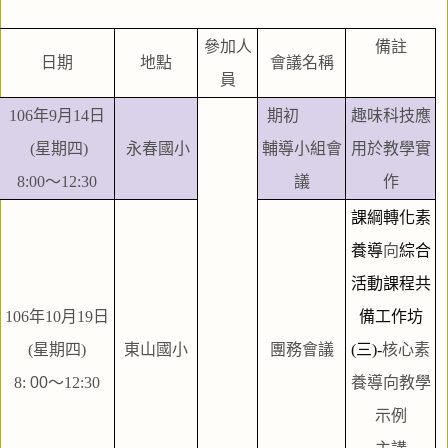
參加人
備註
日期
地點
會議名稱
員
106年9月14日
  期初
趣味科技應
 (星期四)
 永春國小
輔導小組會
用於教學實
8:00～12:30
議
作
課綱轉化素
養導
向
綜合
活動課程共
106年10月19日
備工作坊
(星期四)
東山國小
團務會議
(三)-
核心素
8:
 00
～12:30
養導向教學
示例