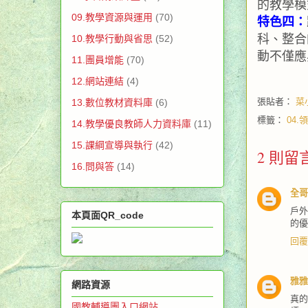
的教學模
09.教學資源與運用
(70)
特色四：
科、整合
10.教學行動與省思
(52)
動不僅應
11.團員增能
(70)
12.網站連結
(4)
張貼者：
菜
13.數位教材資料庫
(6)
標籤：
04.
14.教學優良教師人力資料庫
(11)
15.課綱宣導與執行
(42)
2 則留
16.問與答
(14)
全哥
戶
本頁面QR_code
的優
回覆
雅雅
網路資源
真
國教輔導團入口網站