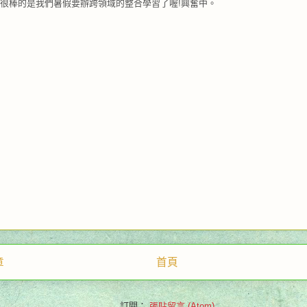
很棒的是我們暑假要辦跨領域的整合學習了喔!興奮中。
章
首頁
訂閱：
張貼留言 (Atom)