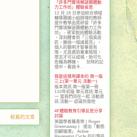
「許多門實境解謎團體動
力工作坊」體驗省思
12 月 18 日參加綜合領域
輔導團國小組辦理的教師
提升教學品質研習「許多
門實境解謎團體動力工作
坊」 - 密室脫逃體驗活動
，深刻體會到「三個臭皮
匠，勝過一個諸葛亮」，
個人的聰明才智畢竟有
限，尤其遇到重重險阻，
眾志才可以成城，始可化
危機為轉機。 兒時的記
憶中，看過卡...
我是這樣用課本的 南一版
三上(第一單元 活動一)
版本資訊:南一版第一冊
110年初版 單元資訊:單元
一 當我們同在一起 活動資
訊:活動一 認識你我他
4F體驗教育引導反思分享
討論
較舊的文章
英國學者羅貴榮 ( Roger
Greenaway ) 提出「動態
回顧循環」 Active
Reviewing Cycle 的引導技