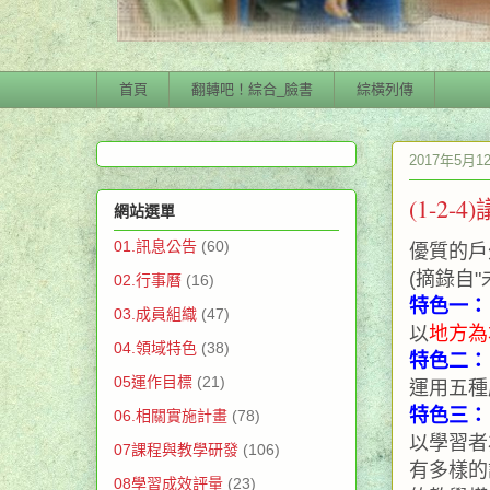
首頁
翻轉吧！綜合_臉書
綜橫列傳
2017年5月
(1-2
網站選單
01.訊息公告
(60)
優質的戶
(摘錄自"未
02.行事曆
(16)
特色一：
03.成員組織
(47)
以
地方為
04.領域特色
(38)
特色二：
05運作目標
(21)
運用五種
特色三：
06.相關實施計畫
(78)
以學習者
07課程與教學研發
(106)
有多樣的
08學習成效評量
(23)