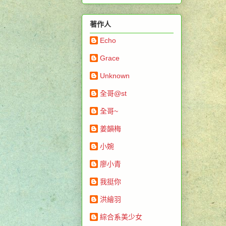
著作人
Echo
Grace
Unknown
全哥@st
全哥~
姜韻梅
小婉
廖小青
我挺你
洪繪羽
綜合系美少女