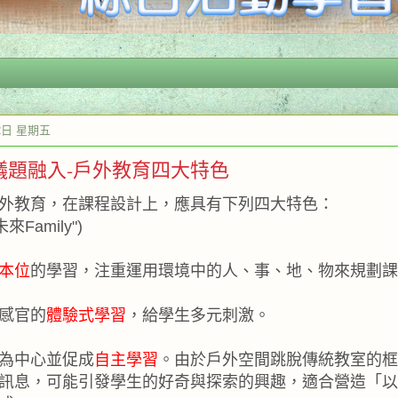
12日 星期五
-4)議題融入-戶外教育四大特色
外教育，在課程設計上，應具有下列四大特色：
來Family")
本位
的學習，注重運用環境中的人、事、地、物來規劃課
感官的
體驗式學習
，給學生多元刺激。
為中心並促成
自主學習
。由於戶外空間跳脫傳統教室的框
訊息，可能引發學生的好奇與探索的興趣，適合營造「以