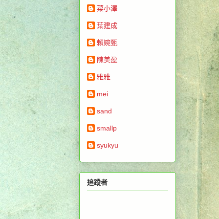
菜小澤
葉建成
賴婉甄
陳美盈
雅雅
mei
sand
smallp
syukyu
追蹤者