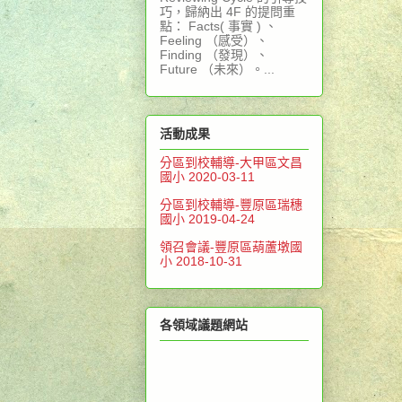
巧，歸納出 4F 的提問重
點： Facts( 事實 ) 、
Feeling （感受）、
Finding （發現）、
Future （未來）。...
活動成果
分區到校輔導-大甲區文昌
國小 2020-03-11
分區到校輔導-豐原區瑞穗
國小 2019-04-24
領召會議-豐原區葫蘆墩國
小 2018-10-31
各領域議題網站