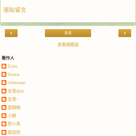
張貼留言
‹
›
首頁
查看網路版
著作人
Echo
Grace
Unknown
全哥@st
全哥~
姜韻梅
小婉
廖小青
我挺你