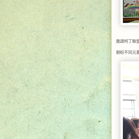
邀請柯丁聯
期盼不同元