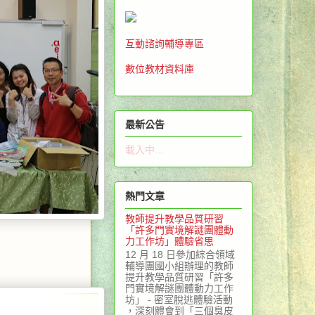
互動諮詢輔導專區
數位教材資料庫
最新公告
載入中…
熱門文章
教師提升教學品質研習
「許多門實境解謎團體動
力工作坊」體驗省思
12 月 18 日參加綜合領域
輔導團國小組辦理的教師
提升教學品質研習「許多
門實境解謎團體動力工作
坊」 - 密室脫逃體驗活動
，深刻體會到「三個臭皮