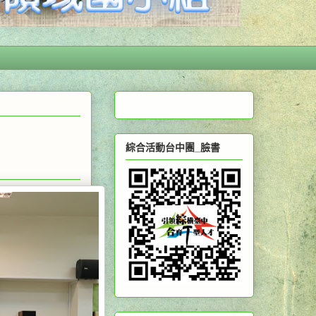
綜合活動台中團_臉書