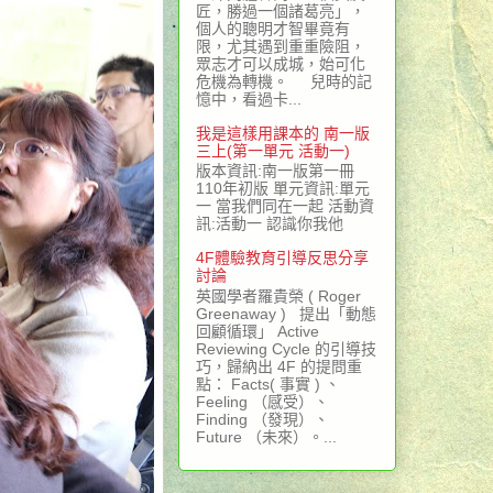
匠，勝過一個諸葛亮」，
個人的聰明才智畢竟有
限，尤其遇到重重險阻，
眾志才可以成城，始可化
危機為轉機。 兒時的記
憶中，看過卡...
我是這樣用課本的 南一版
三上(第一單元 活動一)
版本資訊:南一版第一冊
110年初版 單元資訊:單元
一 當我們同在一起 活動資
訊:活動一 認識你我他
4F體驗教育引導反思分享
討論
英國學者羅貴榮 ( Roger
Greenaway ) 提出「動態
回顧循環」 Active
Reviewing Cycle 的引導技
巧，歸納出 4F 的提問重
點： Facts( 事實 ) 、
Feeling （感受）、
Finding （發現）、
Future （未來）。...