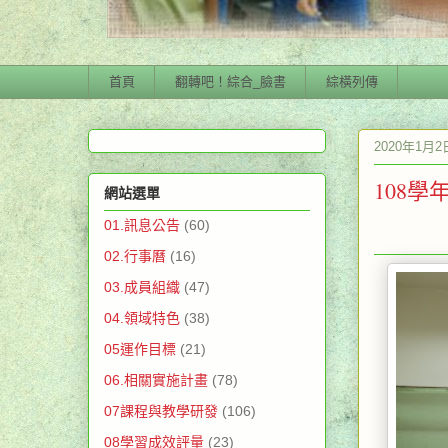
首頁
翻轉吧！綜合_臉書
綜橫列傳
2020年1月
108學
網站選單
01.訊息公告
(60)
02.行事曆
(16)
03.成員組織
(47)
04.領域特色
(38)
05運作目標
(21)
06.相關實施計畫
(78)
07課程與教學研發
(106)
08學習成效評量
(23)