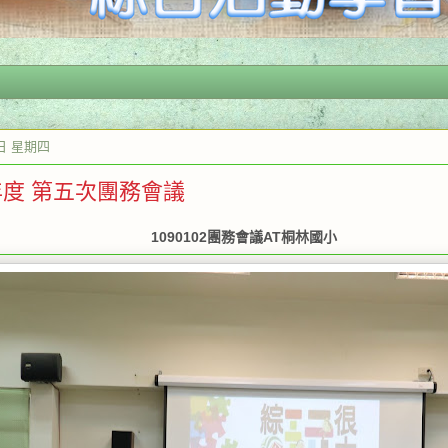
2日 星期四
年度 第五次團務會議
1090102團務會議AT桐林國小