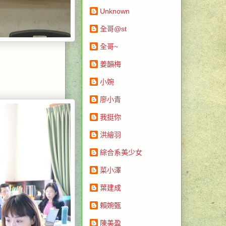
Unknown
全哥@st
全哥~
姜韻梅
小婉
廖小青
我挺你
洪繪羽
綜合系美少女
菜小澤
葉建成
賴婉甄
陳美盈