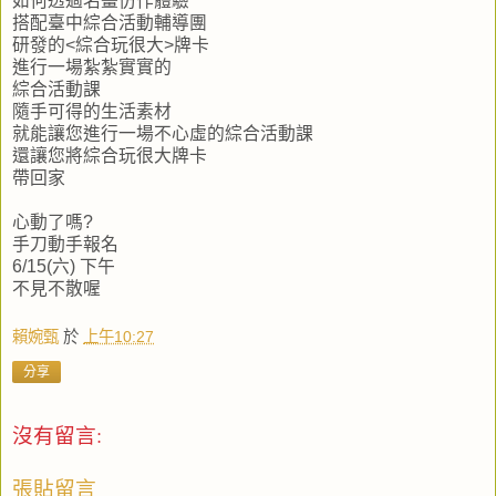
如何透過名畫仿作體驗
搭配臺中綜合活動輔導團
研發的<綜合玩很大>牌卡
進行一場紮紮實實的
綜合活動課
隨手可得的生活素材
就能讓您進行一場不心虛的綜合活動課
還讓您將綜合玩很大牌卡
帶回家
心動了嗎?
手刀動手報名
6/15(六) 下午
不見不散喔
賴婉甄
於
上午10:27
分享
沒有留言:
張貼留言