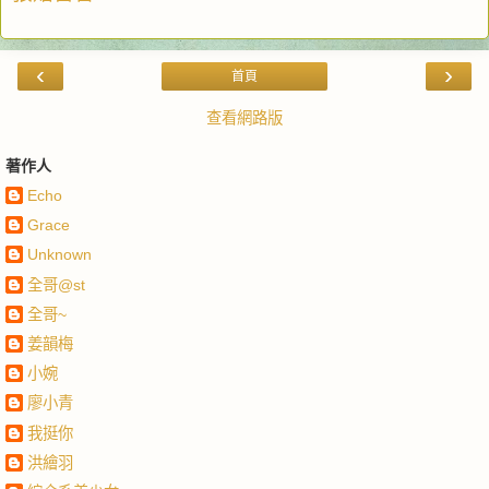
‹
›
首頁
查看網路版
著作人
Echo
Grace
Unknown
全哥@st
全哥~
姜韻梅
小婉
廖小青
我挺你
洪繪羽