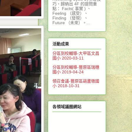
巧，歸納出 4F 的提問重
點： Facts( 事實 ) 、
Feeling （感受）、
Finding （發現）、
Future （未來）。...
活動成果
分區到校輔導-大甲區文昌
國小 2020-03-11
分區到校輔導-豐原區瑞穗
國小 2019-04-24
領召會議-豐原區葫蘆墩國
小 2018-10-31
各領域議題網站