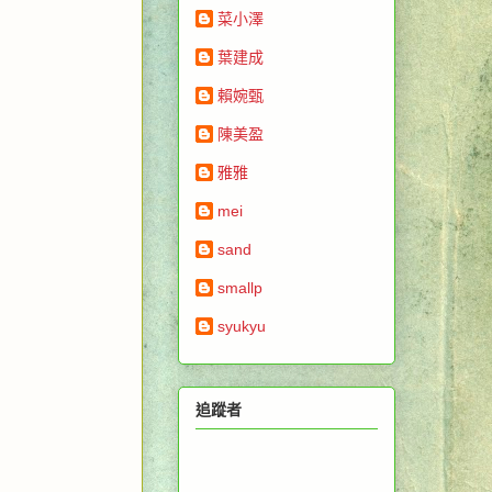
菜小澤
葉建成
賴婉甄
陳美盈
雅雅
mei
sand
smallp
syukyu
追蹤者