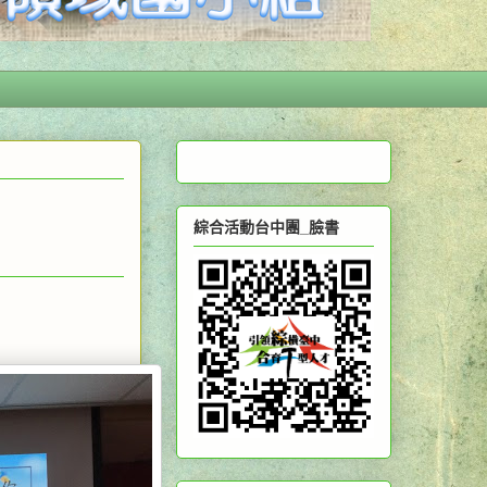
綜合活動台中團_臉書