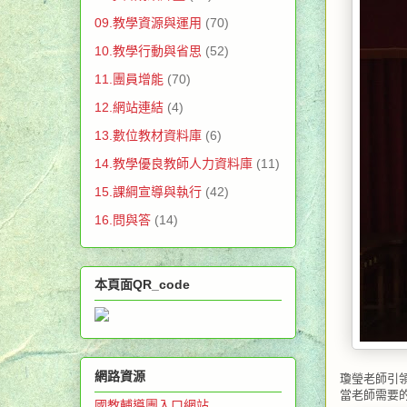
09.教學資源與運用
(70)
10.教學行動與省思
(52)
11.團員增能
(70)
12.網站連結
(4)
13.數位教材資料庫
(6)
14.教學優良教師人力資料庫
(11)
15.課綱宣導與執行
(42)
16.問與答
(14)
本頁面QR_code
網路資源
瓊瑩老師引
當老師需要
國教輔導團入口網站