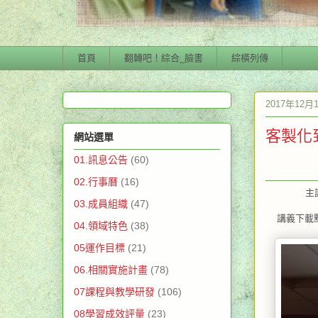
首頁
翻轉吧！綜合_臉書
綜橫列傳
2017年12月
客製化
網站選單
01.訊息公告
(60)
02.行事曆
(16)
主講:
03.成員組織
(47)
講義下載
04.領域特色
(38)
05運作目標
(21)
06.相關實施計畫
(78)
07課程與教學研發
(106)
08學習成效評量
(23)