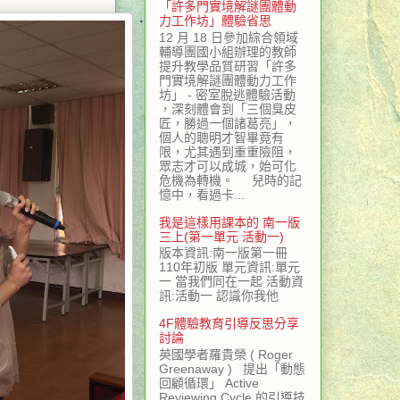
「許多門實境解謎團體動
力工作坊」體驗省思
12 月 18 日參加綜合領域
輔導團國小組辦理的教師
提升教學品質研習「許多
門實境解謎團體動力工作
坊」 - 密室脫逃體驗活動
，深刻體會到「三個臭皮
匠，勝過一個諸葛亮」，
個人的聰明才智畢竟有
限，尤其遇到重重險阻，
眾志才可以成城，始可化
危機為轉機。 兒時的記
憶中，看過卡...
我是這樣用課本的 南一版
三上(第一單元 活動一)
版本資訊:南一版第一冊
110年初版 單元資訊:單元
一 當我們同在一起 活動資
訊:活動一 認識你我他
4F體驗教育引導反思分享
討論
英國學者羅貴榮 ( Roger
Greenaway ) 提出「動態
回顧循環」 Active
Reviewing Cycle 的引導技