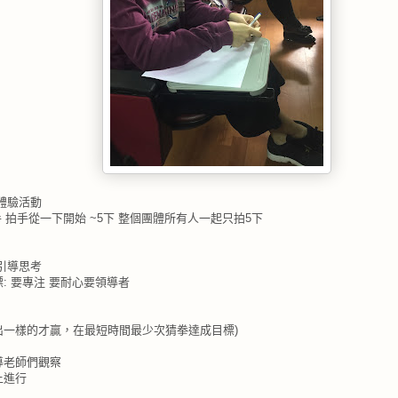
體驗活動
手
拍手從一下開始
~5
下
整個團體所有人一起只拍
5
下
引導思考
標
:
要專注
要耐心要領導者
出一樣的才贏，在最短時間最少次猜拳達成目標
)
導老師們觀察
上進行