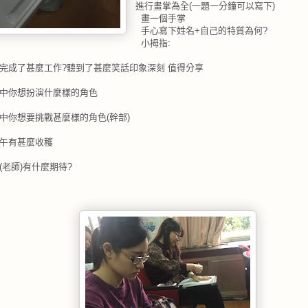
進行
畫掌為全
(
一題一分鐘可以寫下
)
畫一個手掌
手心寫下姓名
+
自己的特質為何
?
小拇指
:
完成了甚麼工作
?
聽到了甚麼笑話印象深刻
值得分享
中你想扮演什麼樣的角色
中你想要挑戰甚麼樣的角色
(
幹部
)
午有甚麼收穫
(
老師
)
有什麼期待
?