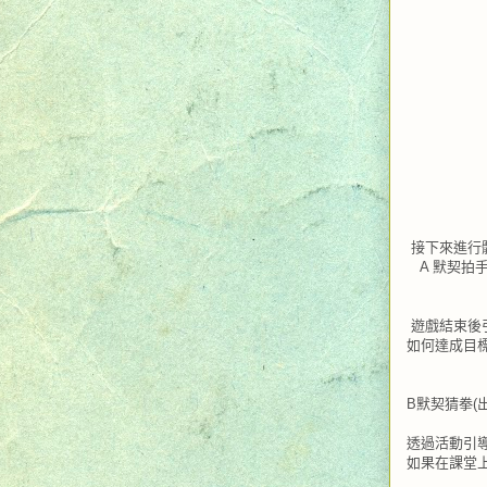
接下來進行
A 默契拍
遊戲結束後
如何達成目
B
默契猜拳
(
透過活動引
如果在課堂