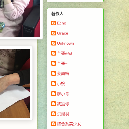
著作人
Echo
Grace
Unknown
全哥@st
全哥~
姜韻梅
小婉
廖小青
我挺你
洪繪羽
綜合系美少女