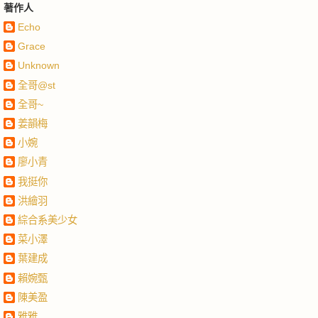
著作人
Echo
Grace
Unknown
全哥@st
全哥~
姜韻梅
小婉
廖小青
我挺你
洪繪羽
綜合系美少女
菜小澤
葉建成
賴婉甄
陳美盈
雅雅