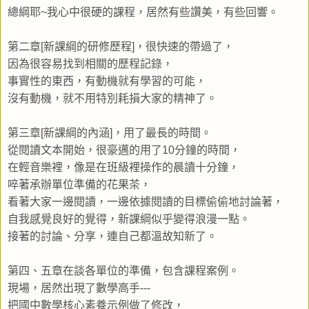
總綱耶~我心中很硬的課程，居然有些讚美，有些回響。
第二章[新課綱的研修歷程]，很快速的帶過了，
因為很容易找到相關的歷程記錄，
事實性的東西，有動機就有學習的可能，
沒有動機，就不用特別耗損大家的精神了。
第三章[新課綱的內涵]，用了最長的時間。
從閱讀文本開始，很豪邁的用了10分鐘的時間，
在輕音樂裡，像是在班級裡操作的晨讀十分鐘，
啐著承辦單位準備的花果茶，
看著大家一邊閱讀，一邊依據閱讀的目標偷偷地討論著，
自我感覺良好的覺得，新課綱似乎變得浪漫一點。
接著的討論、分享，連自己都溫故知新了。
第四、五章在談各單位的準備，包含課程案例。
現場，居然出現了數學高手---
把國中數學核心素養示例做了修改，