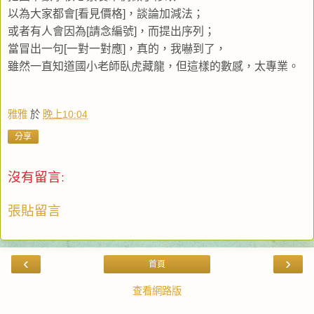
以為大家都會[看見價格]，談論加減法；
或者有人會因為[請念編號]，而提出序列；
當冒出一句[一對一對應]，真的，我嚇到了，
雖然一直知道國小老師臥虎藏龍，但這樣的數感，太專業。
雅雅
於
晚上10:04
分享
沒有留言:
張貼留言
‹
›
首頁
查看網路版