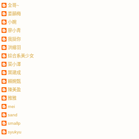
全哥~
姜韻梅
小婉
廖小青
我挺你
洪繪羽
綜合系美少女
菜小澤
葉建成
賴婉甄
陳美盈
雅雅
mei
sand
smallp
syukyu