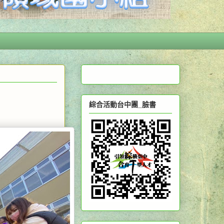
綜合活動台中團_臉書