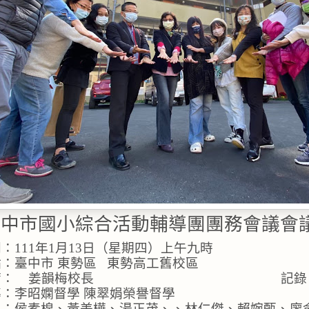
臺中市國小綜合活動輔導團團務會議會
：111年1月13日（星期四）上午九時
：臺中市 東勢區   東勢高工舊校區
：    姜韻梅校長　　　　　　　　　　　　　　 記錄：
：李昭嫻督學 陳翠娟榮譽督學
員：侯素棉、黃美樺、湯正茂、、林仁傑、賴婉甄、廖