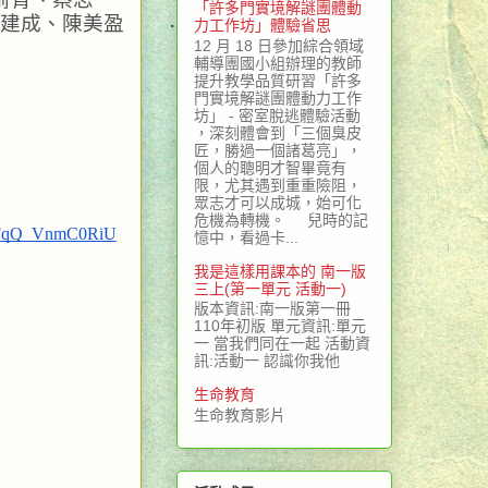
「許多門實境解謎團體動
建成、陳美盈
力工作坊」體驗省思
12 月 18 日參加綜合領域
輔導團國小組辦理的教師
提升教學品質研習「許多
門實境解謎團體動力工作
坊」 - 密室脫逃體驗活動
，深刻體會到「三個臭皮
匠，勝過一個諸葛亮」，
個人的聰明才智畢竟有
限，尤其遇到重重險阻，
眾志才可以成城，始可化
危機為轉機。 兒時的記
6nFqQ_VnmC0RiU
憶中，看過卡...
我是這樣用課本的 南一版
三上(第一單元 活動一)
版本資訊:南一版第一冊
110年初版 單元資訊:單元
一 當我們同在一起 活動資
訊:活動一 認識你我他
生命教育
生命教育影片