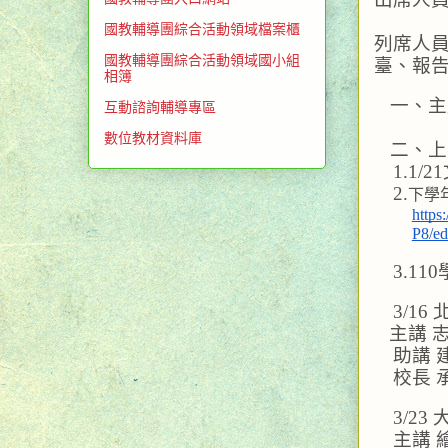
國教輔導團綜合活動領域檔案櫃
列席人
國教輔導團綜合活動領域國小組
臺、報
相簿
一、主
互動諮詢輔導專區
數位教材資料庫
二、上
1.1
2.
下學
http
P8/ed
3.1
3/1
   主講 
助講 
校長 
3/2
主講 