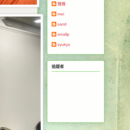
雅雅
mei
sand
smallp
syukyu
追蹤者