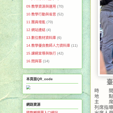
09.教學資源與運用
(70)
10.教學行動與省思
(52)
11.團員增能
(70)
12.網站連結
(4)
13.數位教材資料庫
(6)
14.教學優良教師人力資料庫
(11)
15.課綱宣導與執行
(42)
16.問與答
(14)
本頁面QR_code
時　　間
地　　點
主　　席
網路資源
列席指導
出席人
國教輔導團入口網站