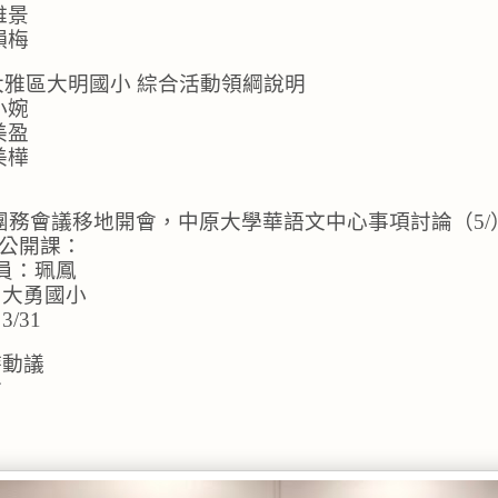
雅景
韻梅
3 大雅區大明國小 綜合活動領綱說明
小婉
美盈
美樺
月團務會議移地開會，中原大學華語文中心事項討論（5/
市公開課：
導員：珮鳳 
：大勇國小
/31
時動議
會