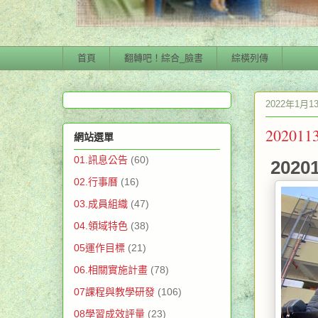
首頁
翻轉吧！綜合_臉書
綜橫列傳
2022年1月
2020
網站選單
01.訊息公告
(60)
202
02.行事曆
(16)
03.成員組織
(47)
04.領域特色
(38)
05運作目標
(21)
06.相關實施計畫
(78)
07課程與教學研發
(106)
08學習成效評量
(23)