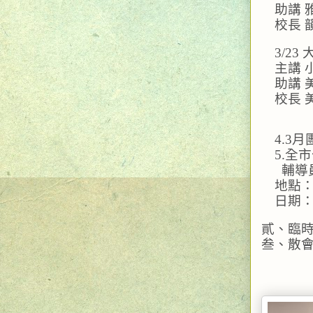
助講 
校長 
3/2
主講 
助講 
校長 
4.3
5.全
  輔
地點
日期：3
貳、臨
叁、散