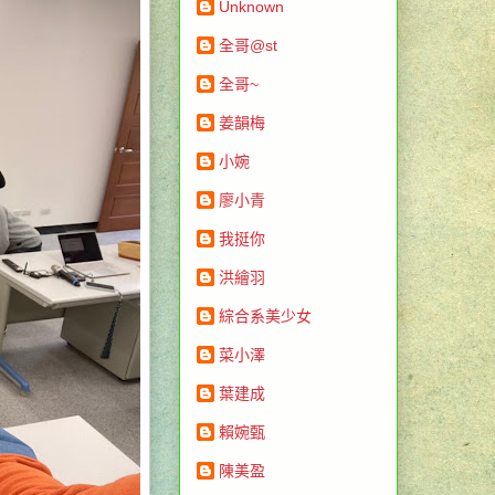
Unknown
全哥@st
全哥~
姜韻梅
小婉
廖小青
我挺你
洪繪羽
綜合系美少女
菜小澤
葉建成
賴婉甄
陳美盈