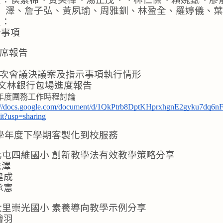
澤、詹子弘、黃夙瑜、周雅釧、林盈全、羅婷儀、葉
員：
告事項
席報告
次會議決議案及指示事項執行情形
/21文林銀行包場進度報告
年度團務工作時程討論
s://docs.google.com/document/d/1QkPtrb8DptKHprxhgnE2gyku7dq
it?usp=sharing
10學年度下學期客製化到校服務
6 北屯四維國小 創新教學法有效教學策略分享
志澤
建成
承憲
3 大里崇光國小 素養導向教學示例分享
繪羽