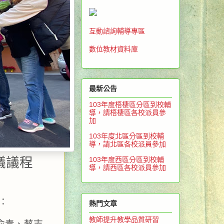
互動諮詢輔導專區
數位教材資料庫
最新公告
103年度梧棲區分區到校輔
導，請梧棲區各校派員參
加
103年度北區分區到校輔
導，請北區各校派員參加
議議程
103年度西區分區到校輔
導，請西區各校派員參加
  
熱門文章
教師提升教學品質研習
俞青、蔡志