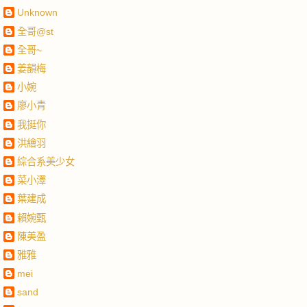
Unknown
全哥@st
全哥~
姜韻梅
小婉
廖小青
我挺你
洪繪羽
綜合系美少女
菜小澤
葉建成
賴婉甄
陳美盈
雅雅
mei
sand