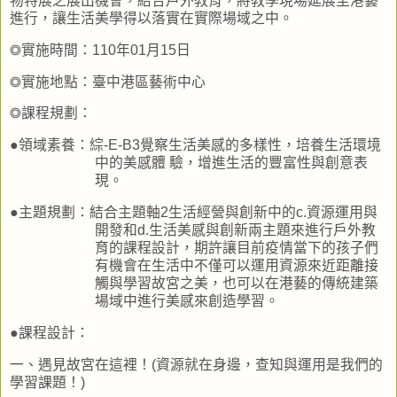
物特展之展出機會，結合戶外教育，將教學現場延展至港藝
進行，讓生活美學得以落實在實際場域之中。
◎實施時間：
110
年
01
月
15
日
◎實施地點：臺中港區藝術中心
◎課程規劃：
●領域素養：綜
-E-B3
覺察生活美感的多樣性，培養生活環境
中的美感體 驗，增進生活的豐富性與創意表
現。
●
主題規劃：結合主題軸
2
生活經營與創新中的
c.
資源運用與
開發和
d.
生活美感與創新兩主題來進行戶外教
育的課程設計，期許讓目前疫情當下的孩子們
有機會在生活中不僅可以運用資源來近距離接
觸與學習故宮之美，也可以在港藝的傳統建築
場域中進行美感來創造學習。
●
課程設計：
一、遇見故宮在這裡！
(
資源就在身邊，查知與運用是我們的
學習課題！
)