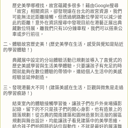
歷史美學哪裡找，故宮蘊藏多很多！藉由
Google
搜尋
「故宮」相關資訊，卻發現遠在台北的故宮資源，我們
可能無法近距離接觸，但透過網路數位學習可以減少彼
此的距離！意外在資訊搜尋中發現目前在港藝正展出典
藏數位特展，離我們只有
10
分鐘車程，我們可以搭乘公
車或步行前往，
二、體驗故宮歷史美！
(
歷史美學在生活，感受與覺知是貼近
的學習體驗！
)
典藏展中設定的分站體驗活動已規劃並導入了直覺式的
歷史美感學習與生活美學體驗，只要讓孩子有充足的時
間就能夠在數位體驗的帶領中，連結個人生活中的美感
經驗並延伸創造。
三、發現港藝大不同！
(
建築美感在生活，巨觀與微焦是走過
的學習痕跡！
)
結束室內的體驗接觸學習後，讓孩子們在戶外來場攝影
記錄，留下的不只是孩子們的開心身影，也有造景上的
錯落規劃！從古典的閩南建築和園林造景到活潑的展區
規劃與舞台設計，均能讓孩子看見建築中的美學思維，
結合孩子們拍照時的站位與動作，不就是最好的展演舞