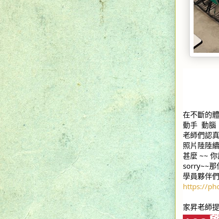
在不斷的體
動手  動腦
老師們認
照片陸陸
甚麼 ~~
sorry~
學員夥伴
https://p
家昇老師提