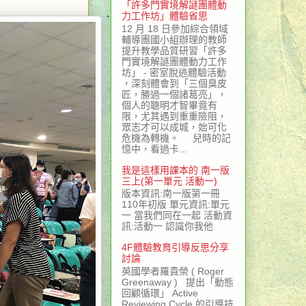
「許多門實境解謎團體動
力工作坊」體驗省思
12 月 18 日參加綜合領域
輔導團國小組辦理的教師
提升教學品質研習「許多
門實境解謎團體動力工作
坊」 - 密室脫逃體驗活動
，深刻體會到「三個臭皮
匠，勝過一個諸葛亮」，
個人的聰明才智畢竟有
限，尤其遇到重重險阻，
眾志才可以成城，始可化
危機為轉機。 兒時的記
憶中，看過卡...
我是這樣用課本的 南一版
三上(第一單元 活動一)
版本資訊:南一版第一冊
110年初版 單元資訊:單元
一 當我們同在一起 活動資
訊:活動一 認識你我他
4F體驗教育引導反思分享
討論
英國學者羅貴榮 ( Roger
Greenaway ) 提出「動態
回顧循環」 Active
Reviewing Cycle 的引導技