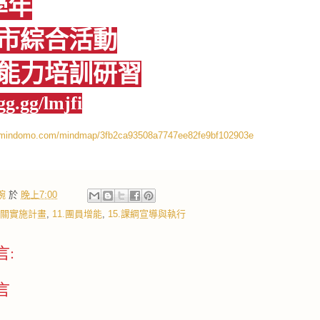
學年
市綜合活動
能力培訓研習
gg.gg/lmjfi
.mindomo.com/mindmap/3fb2ca93508a7747ee82fe9bf102903e
婉
於
晚上7:00
.相關實施計畫
,
11.團員增能
,
15.課綱宣導與執行
言:
言