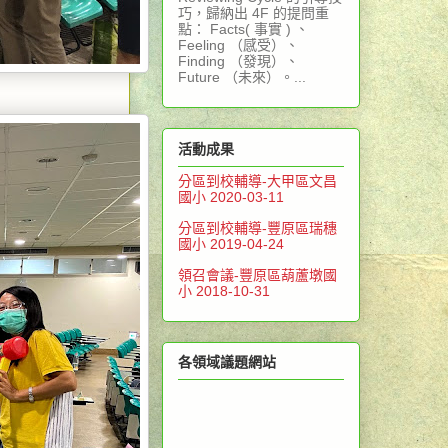
巧，歸納出 4F 的提問重
點： Facts( 事實 ) 、
Feeling （感受）、
Finding （發現）、
Future （未來）。...
活動成果
分區到校輔導-大甲區文昌
國小 2020-03-11
分區到校輔導-豐原區瑞穗
國小 2019-04-24
領召會議-豐原區葫蘆墩國
小 2018-10-31
各領域議題網站