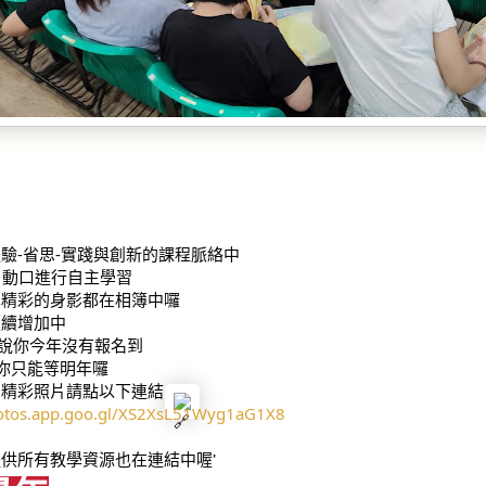
驗-省思-實踐與創新的課程脈絡中
  動口進行自主學習
真精彩的身影都在相簿中囉
續續增加中
 你說你今年沒有報名到
~那你只能等明年囉
們精彩照片請點以下連結
hotos.app.goo.gl/XS2XsL51Wyg1aG1X8
供所有教學資源也在連結中喔'