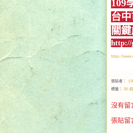
109
台中
關鍵
http://
https://www
張貼者：
小
標籤：
06
沒有留
張貼留