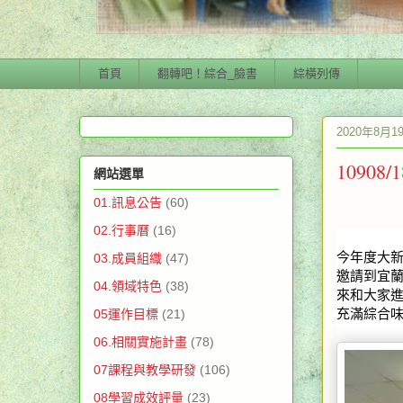
首頁
翻轉吧！綜合_臉書
綜橫列傳
2020年8月
1090
網站選單
01.訊息公告
(60)
02.行事曆
(16)
今年度大
03.成員組織
(47)
邀請到宜
04.領域特色
(38)
來和大家
充滿綜合
05運作目標
(21)
06.相關實施計畫
(78)
07課程與教學研發
(106)
08學習成效評量
(23)