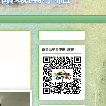
綜合活動台中團_臉書