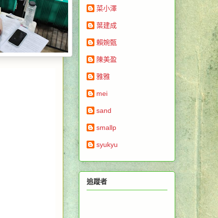
菜小澤
葉建成
賴婉甄
陳美盈
雅雅
mei
sand
smallp
syukyu
追蹤者