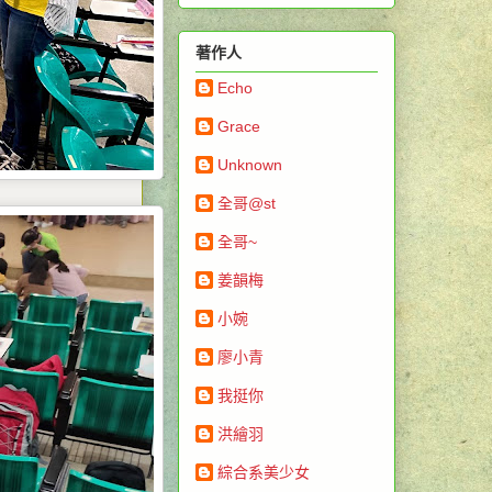
著作人
Echo
Grace
Unknown
全哥@st
全哥~
姜韻梅
小婉
廖小青
我挺你
洪繪羽
綜合系美少女