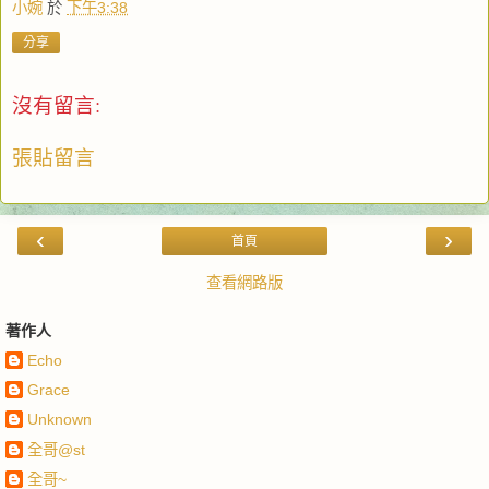
小婉
於
下午3:38
分享
沒有留言:
張貼留言
‹
›
首頁
查看網路版
著作人
Echo
Grace
Unknown
全哥@st
全哥~