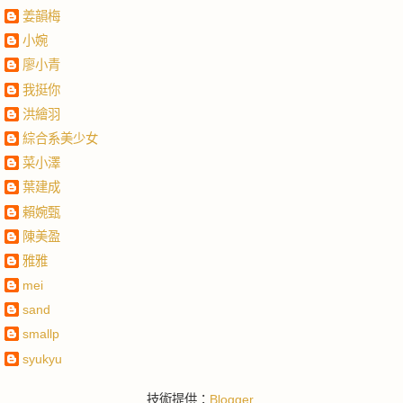
姜韻梅
小婉
廖小青
我挺你
洪繪羽
綜合系美少女
菜小澤
葉建成
賴婉甄
陳美盈
雅雅
mei
sand
smallp
syukyu
技術提供：
Blogger
.