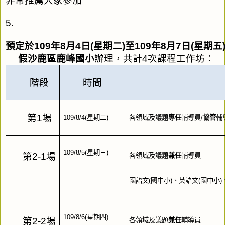
非常推薦大家參加
5.
預定於109年8月4日(星期二)至109年8月7日(星期五
     假沙鹿區鹿峰國小
辦理，共計4次課程工作坊：
階段
時間
第1場
109/8/4(星期二)
各領域及議題
專任
輔導員/
協管
輔
109/8/5(星期三)
第2-1場
各領域及議題
兼任
輔導員
國語文(國中小)、英語文(國中小)
109/8/6(星期四)
第2-2場
各領域及議題
兼任
輔導員