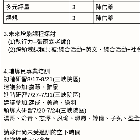
多元評量
3
陳信蓁
課規
3
陳信蓁
3.未來增能課程探討
   (1)執行力--張雨霖老師()
   (2)跨領域課程共被:綜合活動+英文、綜合活動+社
4.輔導員專業培訓
初階研習8/17-8/21(三峽院區)
建議參加:嘉慧、雅景
進階研習7/27-7/31(三峽院區)
建議參加:建成、美盈、繪羽
領導人研習7/20-7/24(三峽院區)
湯哥、俞青、志澤、夙瑜、珮鳳、婷儀、子弘、盈全
請夥伴尚未受過訓的空下時間