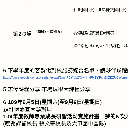
社會(國中小)、自然科學(國中小)、
109/8/7(星期五)
第2-3場
各領域及議題
兼任
輔導員
綜合活動(國中小)、生活課程、
6.下學年度的客製化到校服務媒合名單，請夥伴踴躍認
https://docs.google.com/spreadsheets/d/1xo4P0aYpb2fQwIIiH4FkTYjFchZtjZEZUCWLms5
5.志澤課程分享:市場玩很大課程分享
6.
109年9月5日(星期六)至9月6日(星期日)
預計假靜宜大學辦理
109年度教師專業成長研習活動實施計畫—夢的N次方
(感謝課督校長-賴文宗校長及大甲國中團隊)。