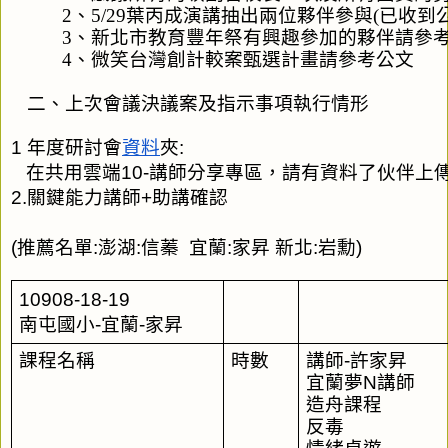
       2、5/29葉丙成演講抽出兩位夥伴參與(已收到
       3、新北市教育豐年祭有興趣參加的夥伴請參
       4、微笑台灣創計較案甄選計畫請參考公文
二、上次會議決議案及指示事項執行情形
1 年度研討會
資料
夾:
   在共用雲端10-講師分享專區，請有資料了伙伴上
2.關鍵能力講師+助講確認
(推薦名單:澎湖:信蓁  宜蘭:家昇 新北:岩勳)
10908-18-19
南屯國小-宜蘭-家昇
課程名稱
時數
講師-許家昇
宜蘭夢N講師
造舟課程
反毒