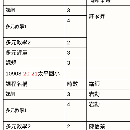
情緒桌遊
3
課綱
許家昇
4
多元教學1
多元教學2
2
多元評量
3
課規
3
10908-
20-21
太平國小
課程名稱
時數
講師
3
岩勳
課綱
4
岩勳
多元教學1
多元教學2
2
陳信蓁