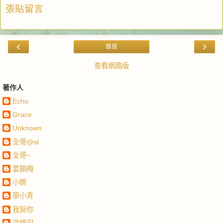
張貼留言
‹
›
首頁
查看網路版
著作人
Echo
Grace
Unknown
全哥@st
全哥~
姜韻梅
小婉
廖小青
我挺你
洪繪羽