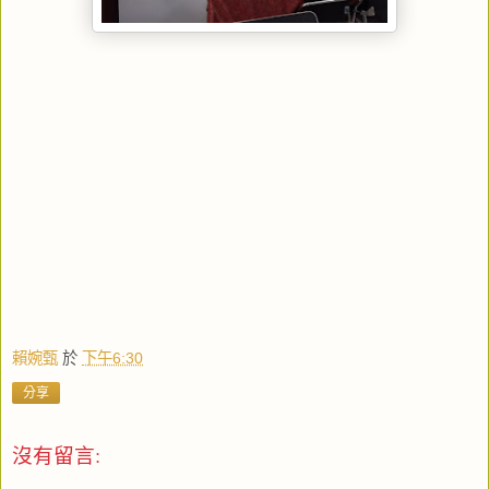
賴婉甄
於
下午6:30
分享
沒有留言: