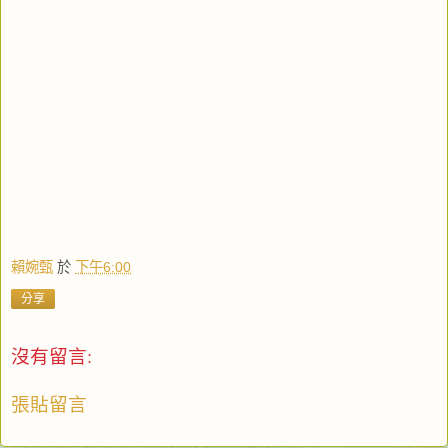
賴婉甄
於
下午6:00
分享
沒有留言:
張貼留言