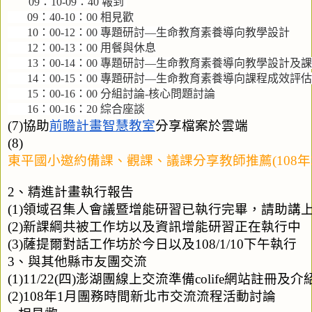
09：10-09：40 報到 
       09：40-10：00 相見歡
       10：00-12：00 專題研討—生命教育素養導向教學設計
       12：00-13：00 用餐與休息
       13：00-14：00 專題研討—生命教育素養導向教學設計
       14：00-15：00 專題研討—生命教育素養導向課程成效評估
       15：00-16：00 分組討論-核心問題討論
       16：00-16：20 綜合座談
(7)協助
前瞻計畫智慧教室
分享檔案於雲端
(8)
東平國小邀約備課、觀課、議課分享教師推薦(108年3
2、精進計畫執行報告
(1)領域召集人會議暨增能研習已執行完畢，請助講
(2)新課綱共被工作坊以及資訊增能研習正在執行中
(3)薩提爾對話工作坊於今日以及108/1/10下午執行
3、與其他縣市友團交流
(1)11/22(四)澎湖團線上交流準備colife網站註冊及介
(2)108年1月團務時間新北市交流流程活動討論