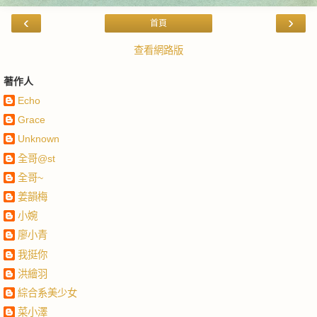
‹
›
首頁
查看網路版
著作人
Echo
Grace
Unknown
全哥@st
全哥~
姜韻梅
小婉
廖小青
我挺你
洪繪羽
綜合系美少女
菜小澤