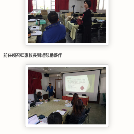
前任領召壁惠校長到場鼓勵夥伴