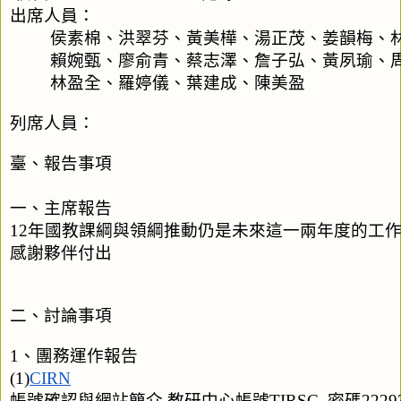
出席人員：
         侯素棉、洪翠芬、黃美樺、湯正茂、姜韻梅
         賴婉甄、廖俞青、蔡志澤、詹子弘、黃夙瑜
         林盈全、羅婷儀、葉建成、陳美盈
列席人員：
臺、報告事項
一、主席報告
12年國教課綱與領綱推動仍是未來這一兩年度的工
感謝夥伴付出
二、討論事項
1、團務運作報告
(1)
CIRN
帳號確認與網站簡介 教研中心帳號TIRSC  密碼22293