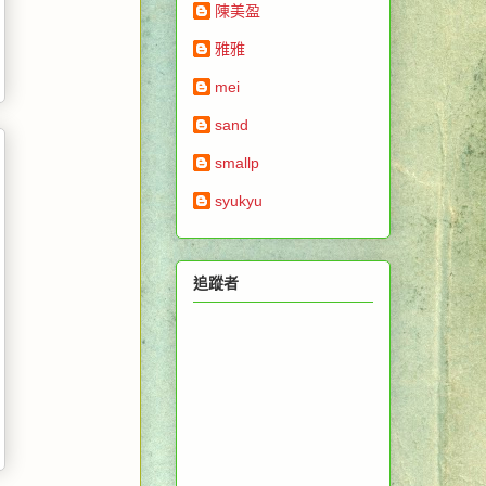
陳美盈
雅雅
mei
sand
smallp
syukyu
追蹤者