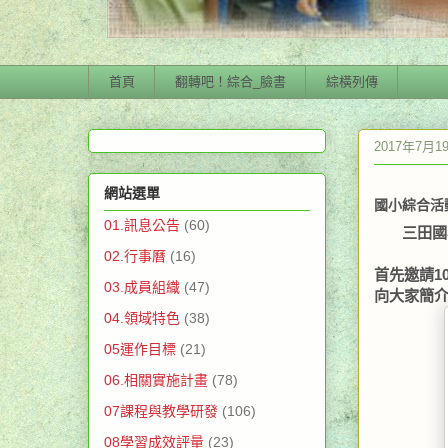
首頁
翻轉吧！綜合_臉書
綜橫列傳
2017年7月
網站選單
國小綜合活
01.訊息公告
(60)
三田國小
02.行事曆
(16)
首先邀請1
03.成員組織
(47)
向大家簡
04.領域特色
(38)
05運作目標
(21)
06.相關實施計畫
(78)
07課程與教學研發
(106)
08學習成效評量
(23)