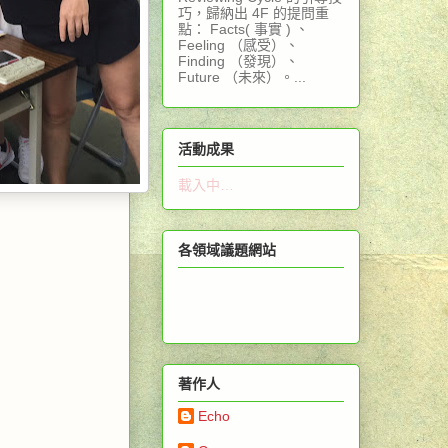
巧，歸納出 4F 的提問重
點： Facts( 事實 ) 、
Feeling （感受）、
Finding （發現）、
Future （未來）。...
活動成果
載入中…
各領域議題網站
著作人
Echo