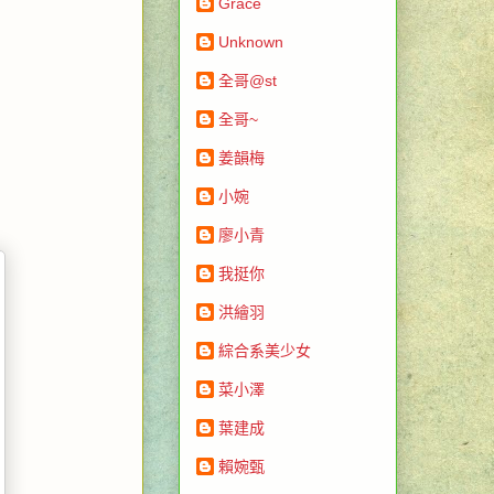
Grace
Unknown
全哥@st
全哥~
姜韻梅
小婉
廖小青
我挺你
洪繪羽
綜合系美少女
菜小澤
葉建成
賴婉甄