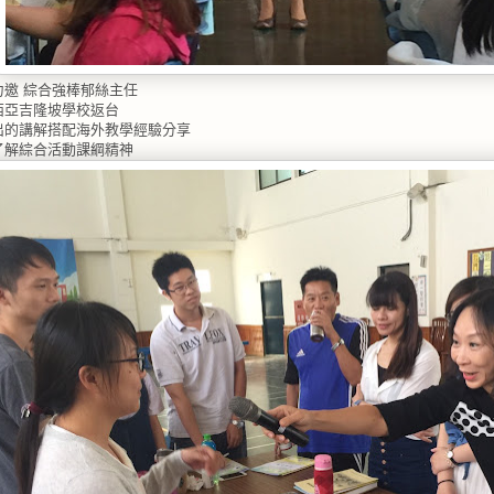
力邀 綜合強棒郁絲主任
西亞吉隆坡學校返台
出的講解搭配海外教學經驗分享
了解綜合活動課綱精神