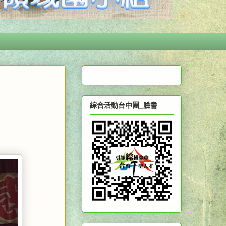
綜合活動台中團_臉書