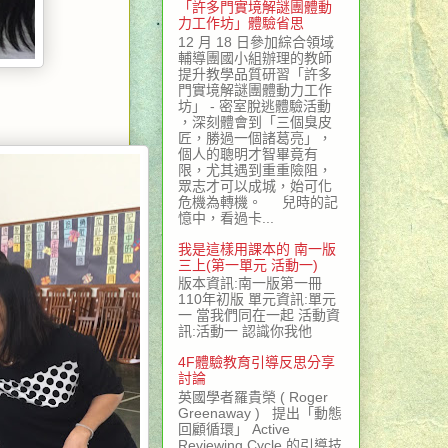
「許多門實境解謎團體動
力工作坊」體驗省思
12 月 18 日參加綜合領域
輔導團國小組辦理的教師
提升教學品質研習「許多
門實境解謎團體動力工作
坊」 - 密室脫逃體驗活動
，深刻體會到「三個臭皮
匠，勝過一個諸葛亮」，
個人的聰明才智畢竟有
限，尤其遇到重重險阻，
眾志才可以成城，始可化
危機為轉機。 兒時的記
憶中，看過卡...
我是這樣用課本的 南一版
三上(第一單元 活動一)
版本資訊:南一版第一冊
110年初版 單元資訊:單元
一 當我們同在一起 活動資
訊:活動一 認識你我他
4F體驗教育引導反思分享
討論
英國學者羅貴榮 ( Roger
Greenaway ) 提出「動態
回顧循環」 Active
Reviewing Cycle 的引導技