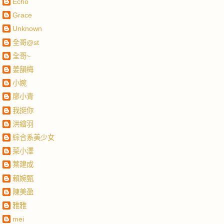
Echo
Grace
Unknown
全哥@st
全哥~
姜韻梅
小婉
廖小青
我挺你
洪繪羽
綜合系美少女
菜小澤
葉建成
賴婉甄
陳美盈
雅雅
mei