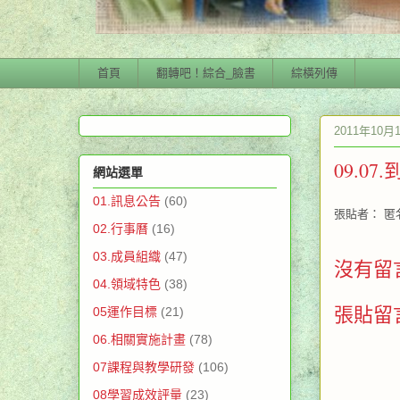
首頁
翻轉吧！綜合_臉書
綜橫列傳
2011年10月
09.0
網站選單
01.訊息公告
(60)
張貼者：
匿
02.行事曆
(16)
03.成員組織
(47)
沒有留
04.領域特色
(38)
張貼留
05運作目標
(21)
06.相關實施計畫
(78)
07課程與教學研發
(106)
08學習成效評量
(23)