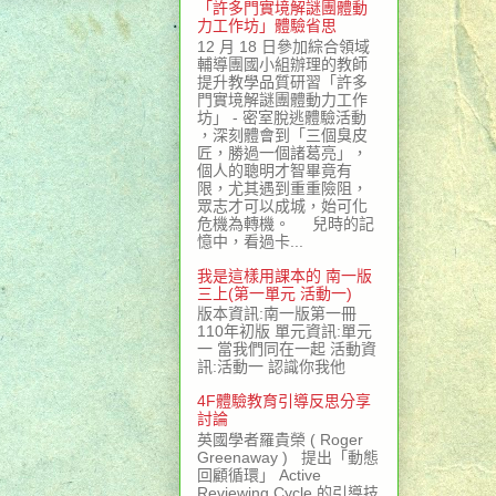
「許多門實境解謎團體動
力工作坊」體驗省思
12 月 18 日參加綜合領域
輔導團國小組辦理的教師
提升教學品質研習「許多
門實境解謎團體動力工作
坊」 - 密室脫逃體驗活動
，深刻體會到「三個臭皮
匠，勝過一個諸葛亮」，
個人的聰明才智畢竟有
限，尤其遇到重重險阻，
眾志才可以成城，始可化
危機為轉機。 兒時的記
憶中，看過卡...
我是這樣用課本的 南一版
三上(第一單元 活動一)
版本資訊:南一版第一冊
110年初版 單元資訊:單元
一 當我們同在一起 活動資
訊:活動一 認識你我他
4F體驗教育引導反思分享
討論
英國學者羅貴榮 ( Roger
Greenaway ) 提出「動態
回顧循環」 Active
Reviewing Cycle 的引導技