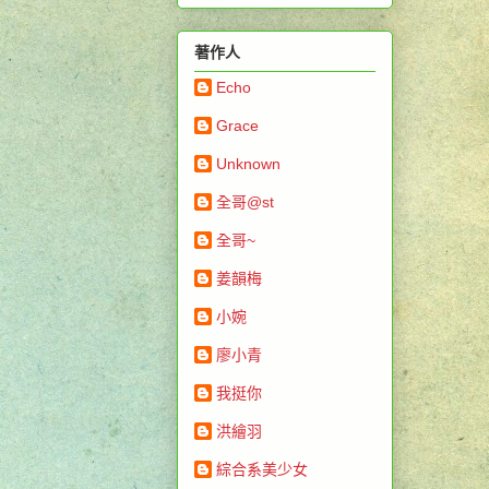
著作人
Echo
Grace
Unknown
全哥@st
全哥~
姜韻梅
小婉
廖小青
我挺你
洪繪羽
綜合系美少女