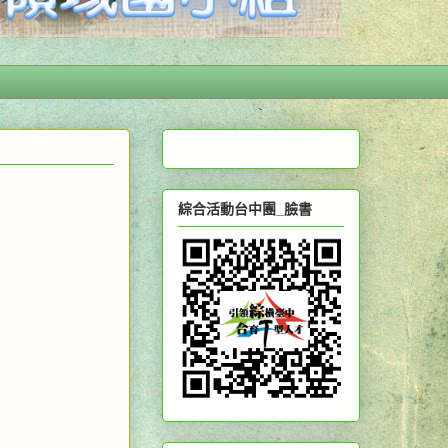
綜合活動台中團_臉書