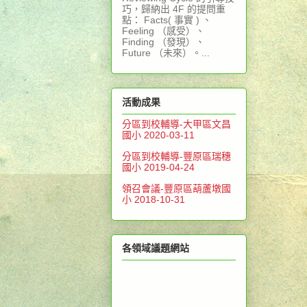
巧，歸納出 4F 的提問重
點： Facts( 事實 ) 、
Feeling （感受）、
Finding （發現）、
Future （未來）。...
活動成果
分區到校輔導-大甲區文昌
國小 2020-03-11
分區到校輔導-豐原區瑞穗
國小 2019-04-24
領召會議-豐原區葫蘆墩國
小 2018-10-31
各領域議題網站