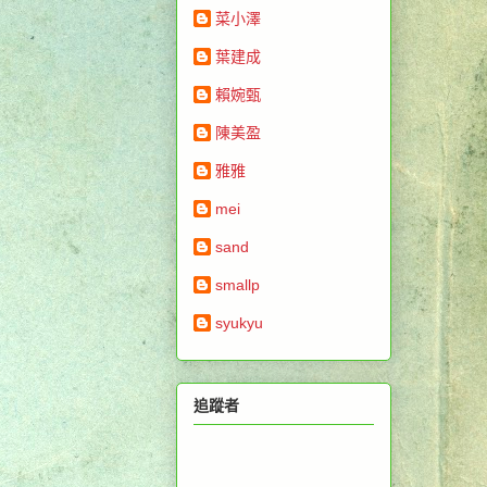
菜小澤
葉建成
賴婉甄
陳美盈
雅雅
mei
sand
smallp
syukyu
追蹤者