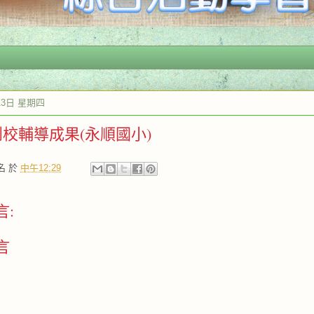
13日 星期四
7.到校輔導成果(永順國小)
名
於
中午12:29
言:
言