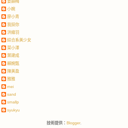
姜韻梅
小婉
廖小青
我挺你
洪繪羽
綜合系美少女
菜小澤
葉建成
賴婉甄
陳美盈
雅雅
mei
sand
smallp
syukyu
技術提供：
Blogger
.