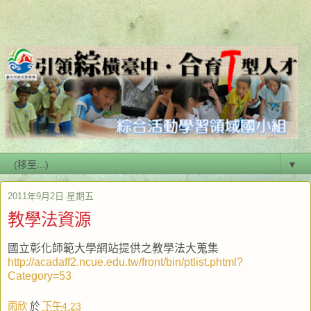
▼
2011年9月2日 星期五
教學法資源
國立彰化師範大學網站提供之教學法大蒐集
http://acadaff2.ncue.edu.tw/front/bin/ptlist.phtml?
Category=53
雨欣
於
下午4:23